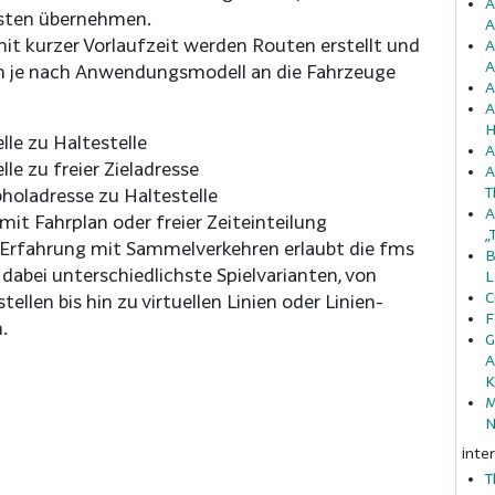
A
osten übernehmen.
A
mit kurzer Vorlaufzeit werden Routen erstellt und
A
A
h je nach Anwendungsmodell an die Fahrzeuge
A
A
H
lle zu Haltestelle
A
lle zu freier Zieladresse
A
T
bholadresse zu Haltestelle
A
 mit Fahrplan oder freier Zeiteinteilung
„
 Erfahrung mit Sammelverkehren erlaubt die fms
B
abei unterschiedlichste Spielvarianten, von
L
C
tellen bis hin zu virtuellen Linien oder Linien-
F
.
G
A
K
M
N
inte
T