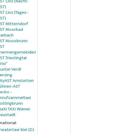
ST Linz (Nacht-
ST)
ST Linz (Tages-
ST)
ST Mitterndorf
ST Moorbad
arbach
ST Moosbrunn
ST
hermengemeinden
ST Triestingtal
Trixi“
unter Verdl
enzing
ityAST Amstetten
öhren-AST
ecko -
nrufsammeltaxi
ottingbrunn
aXi TAXi Wiener
eustadt
rnational:
heatertaxi Kiel (D)