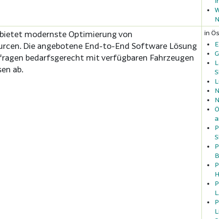
I
W
N
in Ös
 bietet modernste Optimierung von
E
ourcen. Die angebotene End-to-End Software Lösung
G
nfragen bedarfsgerecht mit verfügbaren Fahrzeugen
L
en ab.
S
L
N
N
Ö
a
P
S
P
B
P
H
P
L
P
L