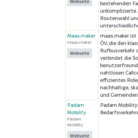
Webseite
bestehenden Fah
unkomplizierte
Routenwahl und
unterschiedlich
Maas.maker
maas.maker ist 
maas.maker
ÖV, die den klas
Rufbusverkehr d
Webseite
verbindet die So
benutzerfreundl
nahtlosen Call
effizientes Rid
nachhaltige, ska
und Gemeinden
Padam
Padam Mobility
Mobility
Bedarfsverkehre
Padam
Mobility
Webseite