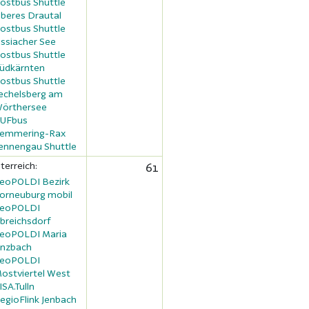
ostbus Shuttle
beres Drautal
ostbus Shuttle
ssiacher See
ostbus Shuttle
üdkärnten
ostbus Shuttle
echelsberg am
örthersee
UFbus
emmering-Rax
ennengau Shuttle
terreich:
61
eoPOLDI Bezirk
orneuburg mobil
eoPOLDI
breichsdorf
eoPOLDI Maria
nzbach
eoPOLDI
ostviertel West
ISA.Tulln
egioFlink Jenbach