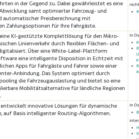
rten in der Gegend zu. Dabei gewährleistet es eine
nich
 Abwicklung samt optimierter Fahrzeug- und
R
 automatischer Preisberechnung mit
en Zahlungsoptionen für Ihre Fahrgäste.
in Ös
eine KI-gestützte Komplettlösung für den Mikro-
M
sischen Linienverkehr durch flexiblen Flächen- und
R
igitalisiert. Über eine White-Label-Plattform
U
ftware eine intelligente Disposition in Echtzeit mit
i
ichen Apps für Fahrgäste und Fahrer sowie einer
R
M
center-Anbindung. Das System optimiert durch
epooling die Fahrzeugauslastung und bietet so eine
lierbare Mobilitätsalternative für ländliche Regionen
.
in Ös
 entwickelt innovative Lösungen für dynamische
B
, auf Basis intelligenter Routing-Algorithmen.
inte
H
V