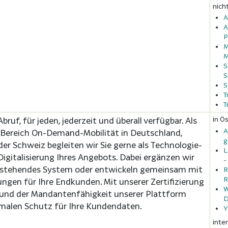
nich
A
A
P
M
M
S
S
S
T
T
in Ös
Abruf, für jeden, jederzeit und überall verfügbar. Als
A
 Bereich On-Demand-Mobilität in Deutschland,
g
der Schweiz begleiten wir Sie gerne als Technologie-
L
Digitalisierung Ihres Angebots. Dabei ergänzen wir
-
estehendes System oder entwickeln gemeinsam mit
R
R
ngen für Ihre Endkunden. Mit unserer Zertifizierung
W
und der Mandantenfähigkeit unserer Plattform
D
malen Schutz für Ihre Kundendaten.
Y
inte