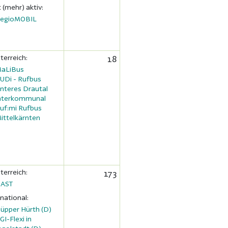
t (mehr) aktiv:
egioMOBIL
terreich:
18
aLiBus
UDi - Rufbus
nteres Drautal
nterkommunal
uf:mi Rufbus
ittelkärnten
terreich:
173
AST
rnational:
üpper Hürth (D)
GI-Flexi in