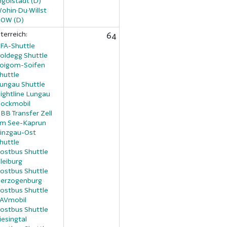
ngolstadt (D)
ohin·Du·Willst
OW (D)
terreich:
64
FA-Shuttle
oldegg Shuttle
oigom-Soifen
huttle
ungau Shuttle
ightline Lungau
ockmobil
BB Transfer Zell
m See-Kaprun
inzgau-Ost
huttle
ostbus Shuttle
leiburg
ostbus Shuttle
erzogenburg
ostbus Shuttle
AVmobil
ostbus Shuttle
iesingtal