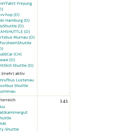
reYfahrt Freyung
D)
vv hop (D)
oki Hamburg (D)
yShuttle (D)
AHSHUTTLE (D)
rtsbus Murnau (D)
forzheimShuttle
D)
ubliCar (CH)
waxi (D)
ittlich Shuttle (D)
t (mehr) aktiv:
nrufbus Lustenau
ostbus Shuttle
ustenau
terreich:
141
lux
alzkammergut
huttle
SAM
3-Shuttle