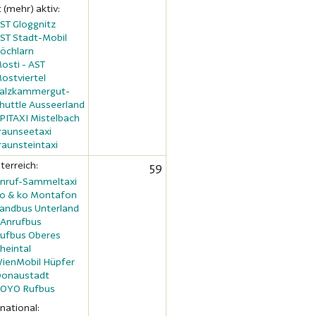
t (mehr) aktiv:
ST Gloggnitz
ST Stadt-Mobil
öchlarn
osti - AST
ostviertel
alzkammergut-
huttle Ausseerland
PITAXI Mistelbach
raunseetaxi
raunsteintaxi
terreich:
59
nruf-Sammeltaxi
o & ko Montafon
andbus Unterland
 Anrufbus
ufbus Oberes
heintal
ienMobil Hüpfer
onaustadt
OYO Rufbus
rnational: