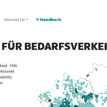
Newsletter
Handbuch
 FÜR BEDARFSVERKE
loud
FMS
Microtek
obility
ns