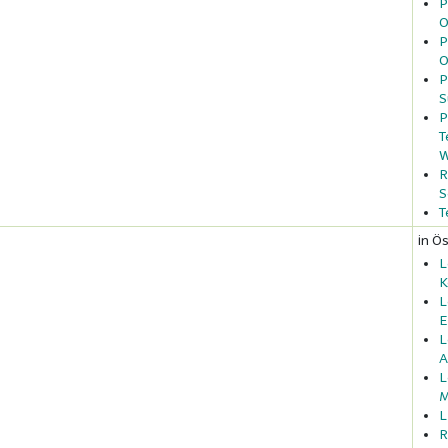
P
O
P
O
P
S
P
T
W
R
S
T
in Ös
L
K
L
E
L
A
L
M
L
R