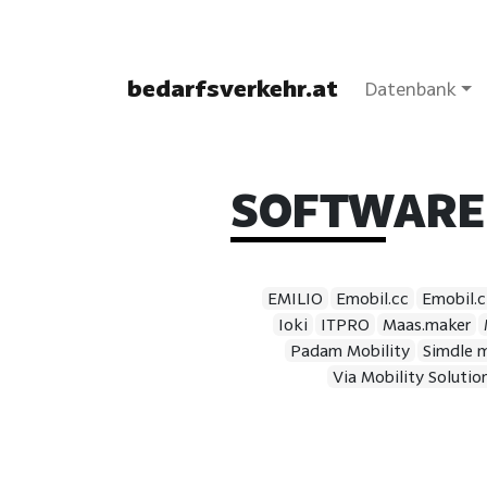
bedarfsverkehr.at
Datenbank
SOFTWARE
EMILIO
Emobil.cc
Emobil.c
Ioki
ITPRO
Maas.maker
Padam Mobility
Simdle m
Via Mobility Solutio