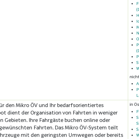
F
(
H
I
M
N
O
P
(
P
S
W
nich
A
P
L
in Ös
r den Mikro ÖV und Ihr bedarfsorientiertes
F
ot dient der Organisation von Fahrten in weniger
S
en Gebieten. Ihre Fahrgäste buchen online oder
S
 gewünschten Fahrten. Das Mikro ÖV-System teilt
hrzeuge mit den geringsten Umwegen oder bereits
W