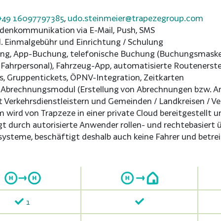
+49 16097797385
,
udo.steinmeier@trapezegroup.com
denkommunikation via E-Mail, Push, SMS
l. Einmalgebühr und Einrichtung / Schulung
g, App-Buchung, telefonische Buchung (Buchungsmaske fü
Fahrpersonal), Fahrzeug-App, automatisierte Routenerste
s, Gruppentickets, ÖPNV-Integration, Zeitkarten
Abrechnungsmodul (Erstellung von Abrechnungen bzw. A
t Verkehrsdienstleistern und Gemeinden / Landkreisen / V
 wird von Trapzeze in einer private Cloud bereitgestellt 
lgt durch autorisierte Anwender rollen- und rechtebasiert
esysteme, beschäftigt deshalb auch keine Fahrer und betrei
1