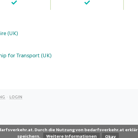
ire (UK)
hip for Transport (UK)
NG
LOGIN
darfsverkehr.at. Durch die Nutzung von bedarfsverkehr.at erklär
speichern.
Weitere Informationen