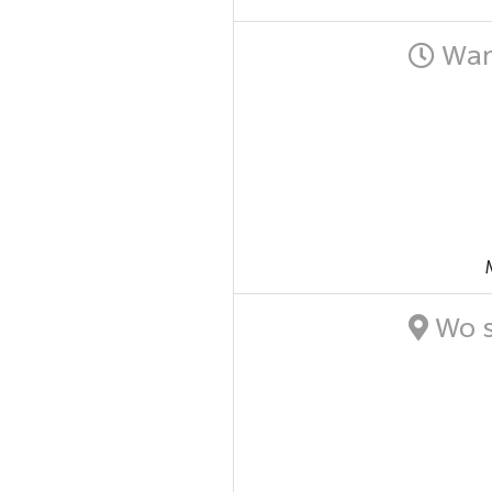
Wann
Wo s