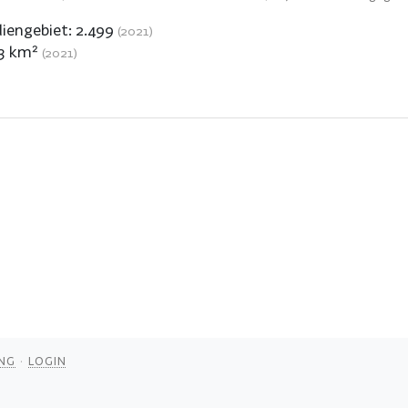
iengebiet:
2.499
(2021)
,3
km²
(2021)
NG
LOGIN