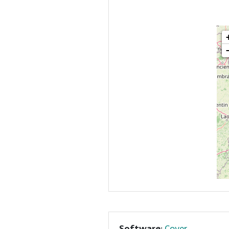
Software
:
Cover