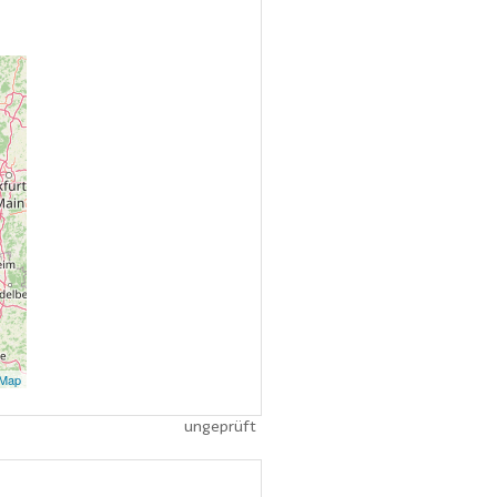
tMap
ungeprüft