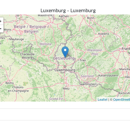
Luxemburg - Luxemburg
+
−
Leaflet
| ©
OpenStree