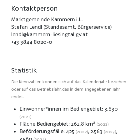
Kontaktperson
Marktgemeinde Kammern i.L.
Stefan Lendl (Standesamt, Bürgerservice)
lendl@kammern-liesingtal.gv.at
+43 3844 8020-0
Statistik
Die Kennzahlen können sich auf das Kalenderjahr beziehen
oder auf das Betriebsjahr, das in dem angegebenen Jahr
endet.
Einwohner*innen im Bediengebiet:
3.630
(2021)
Fläche Bediengebiet:
161,8
km²
(2021)
Beförderungsfälle:
425
,
2.563
,
(2022)
(2023)
3.560
(2024)