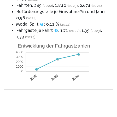
Fahrten:
249
,
1.840
,
2.674
(2022)
(2023)
(2024)
Beförderungsfälle je Einwohner*in und Jahr:
0,98
(2024)
Modal Split
:
0,11
%
(2024)
Fahrgäste je Fahrt
:
1,71
,
1,39
,
(2022)
(2023)
1,33
(2024)
Entwicklung der Fahrgastzahlen
4000
4000
3000
3000
2000
2000
1000
1000
0
0