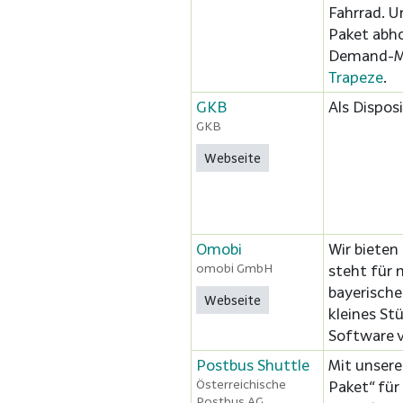
Fahrrad. U
Paket abho
Demand-Mo
Trapeze
.
GKB
Als Dispos
GKB
Webseite
Omobi
Wir bieten
omobi GmbH
steht für 
bayerische
Webseite
kleines St
Software 
Postbus Shuttle
Mit unsere
Österreichische
Paket“ für 
Postbus AG