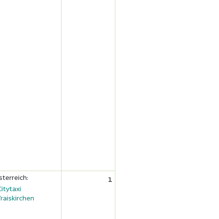
sterreich:
1
Citytaxi
Traiskirchen