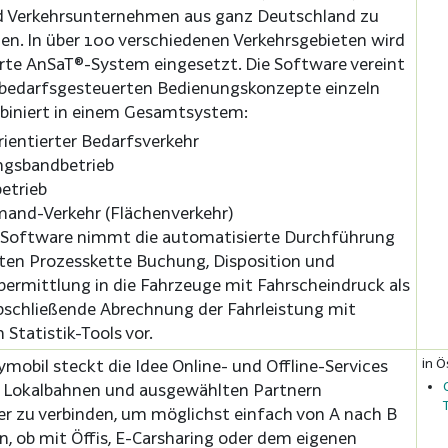
d Verkehrsunternehmen aus ganz Deutschland zu
en. In über 100 verschiedenen Verkehrsgebieten wird
te AnSaT®-System eingesetzt. Die Software vereint
 bedarfsgesteuerten Bedienungskonzepte einzeln
biniert in einem Gesamtsystem:
rientierter Bedarfsverkehr
ngsbandbetrieb
etrieb
and-Verkehr (Flächenverkehr)
-Software nimmt die automatisierte Durchführung
ten Prozesskette Buchung, Disposition und
ermittlung in die Fahrzeuge mit Fahrscheindruck als
bschließende Abrechnung der Fahrleistung mit
n Statistik-Tools vor.
in Ö
ymobil steckt die Idee Online- und Offline-Services
r Lokalbahnen und ausgewählten Partnern
r zu verbinden, um möglichst einfach von A nach B
 ob mit Öffis, E-Carsharing oder dem eigenen