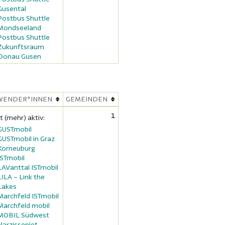
Gusental
Postbus Shuttle
Mondseeland
Postbus Shuttle
Zukunftsraum
Donau Gusen
WENDER*INNEN
GEMEINDEN
1
t (mehr) aktiv:
GUSTmobil
GUSTmobil in Graz
Korneuburg
ISTmobil
LAVanttal ISTmobil
LILA – Link the
Lakes
Marchfeld ISTmobil
Marchfeld mobil
MOBIL Südwest
Narzissenjet