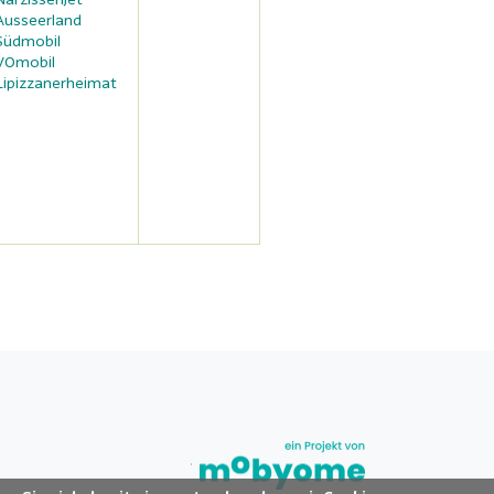
Ausseerland
Südmobil
VOmobil
Lipizzanerheimat