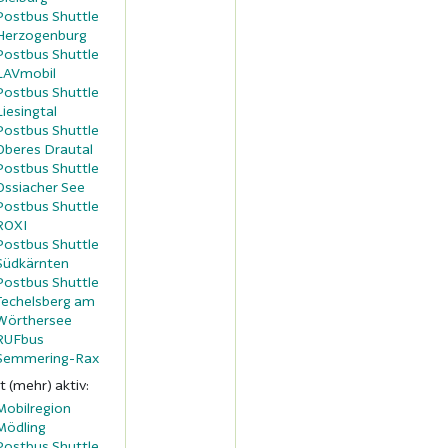
Postbus Shuttle
Herzogenburg
Postbus Shuttle
LAVmobil
Postbus Shuttle
Liesingtal
Postbus Shuttle
Oberes Drautal
Postbus Shuttle
Ossiacher See
Postbus Shuttle
ROXI
Postbus Shuttle
Südkärnten
Postbus Shuttle
Techelsberg am
Wörthersee
RUFbus
Semmering-Rax
t (mehr) aktiv:
Mobilregion
Mödling
Postbus Shuttle