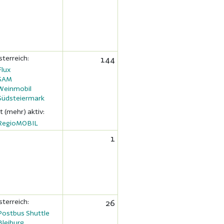
sterreich:
144
Flux
SAM
Weinmobil
Südsteiermark
t (mehr) aktiv:
RegioMOBIL
1
sterreich:
26
Postbus Shuttle
Bleiburg