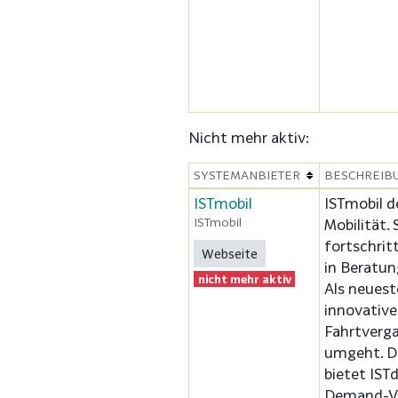
Nicht mehr aktiv:
SYSTEMANBIETER
BESCHREIB
ISTmobil
ISTmobil de
ISTmobil
Mobilität.
fortschrit
Webseite
in Beratun
nicht mehr aktiv
Als neuest
innovative
Fahrtverga
umgeht. Du
bietet IST
Demand-Ve