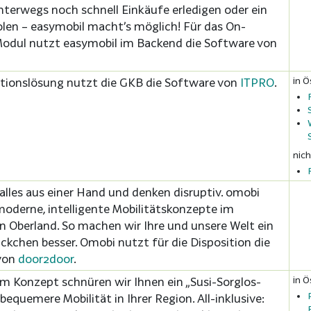
nterwegs noch schnell Einkäufe erledigen oder ein
len – easymobil macht’s möglich! Für das On-
dul nutzt easymobil im Backend die Software von
in Ö
itionslösung nutzt die GKB die Software von
ITPRO
.
nich
 alles aus einer Hand und denken disruptiv. omobi
moderne, intelligente Mobilitätskonzepte im
n Oberland. So machen wir Ihre und unsere Welt ein
ückchen besser. Omobi nutzt für die Disposition die
von
door2door
.
in Ö
m Konzept schnüren wir Ihnen ein „Susi-Sorglos-
bequemere Mobilität in Ihrer Region. All-inklusive: