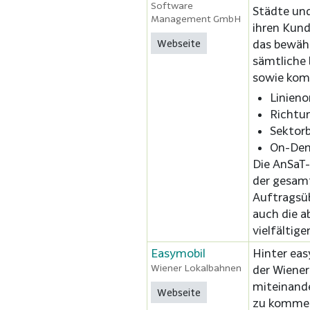
Software
Städte un
Management GmbH
ihren Kund
Webseite
das bewähr
sämtliche
sowie kom
Linieno
Richtu
Sektorb
On-Dem
Die AnSaT
der gesam
Auftragsüb
auch die a
vielfältige
Easymobil
Hinter eas
Wiener Lokalbahnen
der Wiene
miteinande
Webseite
zu kommen,