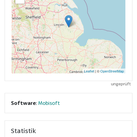
Leaflet
| ©
OpenStreetMap
ungeprüft
Software
:
Mobisoft
Statistik