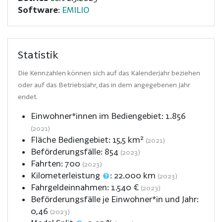
Software
:
EMILIO
Statistik
Die Kennzahlen können sich auf das Kalenderjahr beziehen
oder auf das Betriebsjahr, das in dem angegebenen Jahr
endet.
Einwohner*innen im Bediengebiet:
1.856
(2021)
Fläche Bediengebiet:
15,5
km²
(2021)
Beförderungsfälle:
854
(2023)
Fahrten:
700
(2023)
Kilometerleistung
:
22.000
km
(2023)
Fahrgeldeinnahmen:
1.540
€
(2023)
Beförderungsfälle je Einwohner*in und Jahr:
0,46
(2023)