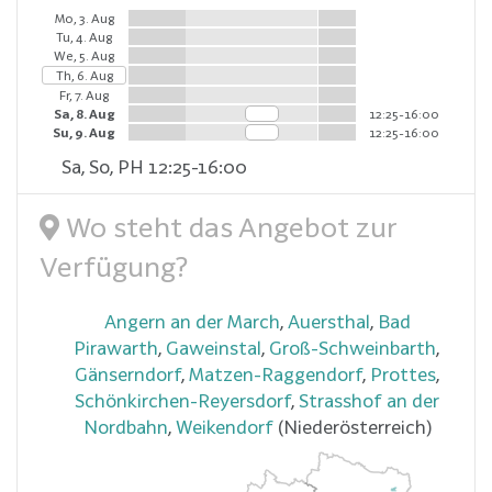
Mo, 3. Aug
Tu, 4. Aug
We, 5. Aug
Th, 6. Aug
Fr, 7. Aug
Sa, 8. Aug
12:25-16:00
Su, 9. Aug
12:25-16:00
Sa, So, PH 12:25-16:00
Wo steht das Angebot zur
Verfügung?
Angern an der March
,
Auersthal
,
Bad
Pirawarth
,
Gaweinstal
,
Groß-Schweinbarth
,
Gänserndorf
,
Matzen-Raggendorf
,
Prottes
,
Schönkirchen-Reyersdorf
,
Strasshof an der
Nordbahn
,
Weikendorf
(Niederösterreich)