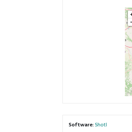
Software
:
Shotl