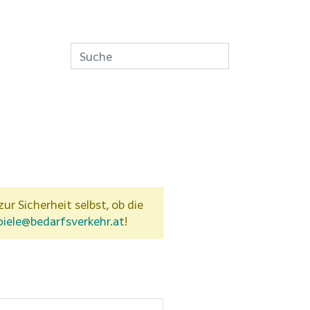
zur Sicherheit selbst, ob die
piele@bedarfsverkehr.at
!