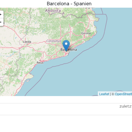
Barcelona - Spanien
+
−
Leaflet
| ©
OpenStree
zuletz