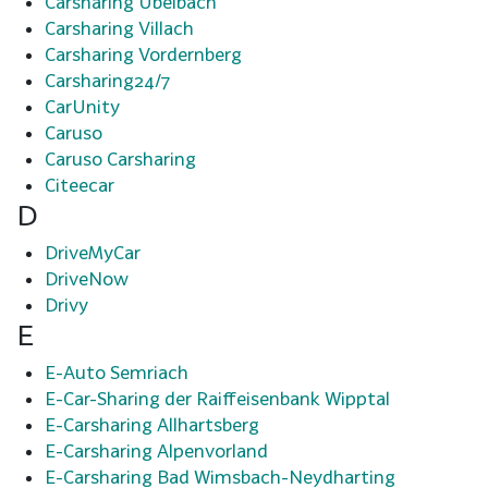
Carsharing Übelbach
Carsharing Villach
Carsharing Vordernberg
Carsharing24/7
CarUnity
Caruso
Caruso Carsharing
Citeecar
D
DriveMyCar
DriveNow
Drivy
E
E-Auto Semriach
E-Car-Sharing der Raiffeisenbank Wipptal
E-Carsharing Allhartsberg
E-Carsharing Alpenvorland
E-Carsharing Bad Wimsbach-Neydharting