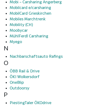
Mobi – Carsharing Angerberg
Mobilcard e/carsharing
MobilCard Grieskirchen
Mobiles Marchtrenk
Mobility (CH)
Moobycar
MühlFerdl Carsharing
Myego
N
Nachbarschaftsauto Rafings
O
ÖBB Rail & Drive
ÖKI Wolkersdorf
OneBlip
Outdoorsy
P
PiestingTaler ÖKOdrive