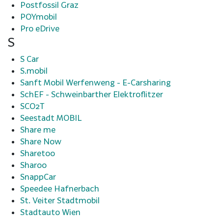
Postfossil Graz
POYmobil
Pro eDrive
S
S Car
S.mobil
Sanft Mobil Werfenweng - E-Carsharing
SchEF - Schweinbarther Elektroflitzer
SCO2T
Seestadt MOBIL
Share me
Share Now
Sharetoo
Sharoo
SnappCar
Speedee Hafnerbach
St. Veiter Stadtmobil
Stadtauto Wien