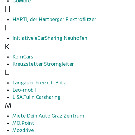
GoMore
H
HARTI, der Hartberger Elektroflitzer
I
Initiative eCarSharing Neuhofen
K
KomCars
Kreuzstetter Stromgleiter
L
Langauer Freizeit-Blitz
Leo-mobil
LISA.Tulln Carsharing
M
Miete Dein Auto Graz Zentrum
MO.Point
Mo2drive