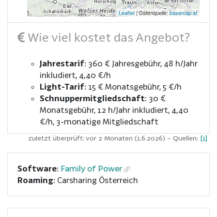
Leaflet
| Datenquelle:
basemap.at
Wie viel kostet das Angebot?
Jahrestarif
:
360 € Jahresgebühr
48 h/Jahr
inkludiert
4,40 €/h
Light-Tarif
:
15 € Monatsgebühr
5 €/h
Schnuppermitgliedschaft
:
30 €
Monatsgebühr
12 h/Jahr inkludiert
4,40
€/h
3-monatige Mitgliedschaft
zuletzt überprüft: vor 2 Monaten (1.6.2026)
– Quellen:
[1]
Software
:
Family of Power
Roaming
: Carsharing Österreich