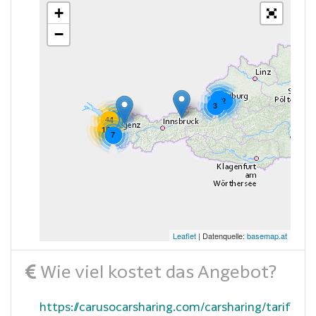
+
−
5
2
3
4
44
15
7
Leaflet
| Datenquelle:
basemap.at
Wie viel kostet das Angebot?
https://carusocarsharing.com/carsharing/tarif