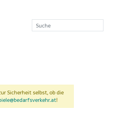
zur Sicherheit selbst, ob die
piele@bedarfsverkehr.at
!