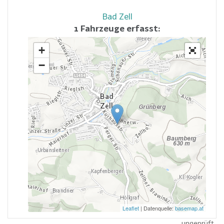
Bad Zell
1 Fahrzeuge erfasst:
+
−
Leaflet
| Datenquelle:
basemap.at
ungeprüft