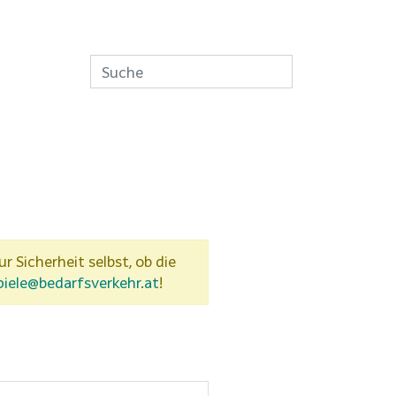
ur Sicherheit selbst, ob die
piele@bedarfsverkehr.at
!