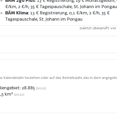
BÄM 2go Plus
:
13 € Registrierung
19 € Monatsgebühr
€/km
2 €/h
35 € Tagespauschale
St. Johann im Pongau
BÄM Klima
:
13 € Registrierung
0,1 €/km
2 €/h
35 €
Tagespauschale
St. Johann im Pongau
zuletzt überprüft: vor
s Kalenderjahr beziehen oder auf das Betriebsjahr, das in dem angegeb
iengebiet:
28.885
(2021)
1,5
km²
(2021)