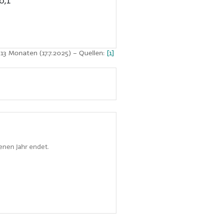
0,1
 13 Monaten (17.7.2025)
– Quellen:
[1]
enen Jahr endet.