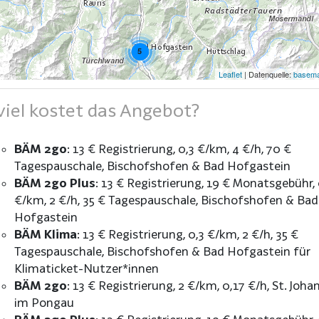
5
Leaflet
| Datenquelle:
basema
iel kostet das Angebot?
BÄM 2go
:
13 € Registrierung
0,3 €/km
4 €/h
70 €
Tagespauschale
Bischofshofen & Bad Hofgastein
BÄM 2go Plus
:
13 € Registrierung
19 € Monatsgebühr
€/km
2 €/h
35 € Tagespauschale
Bischofshofen & Bad
Hofgastein
BÄM Klima
:
13 € Registrierung
0,3 €/km
2 €/h
35 €
Tagespauschale
Bischofshofen & Bad Hofgastein für
Klimaticket-Nutzer*innen
BÄM 2go
:
13 € Registrierung
2 €/km
0,17 €/h
St. Joha
im Pongau