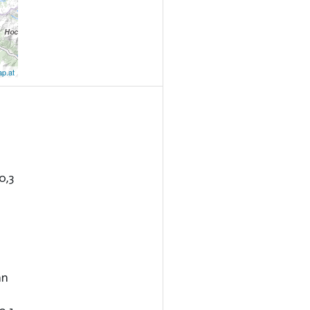
p.at
0,3
nn