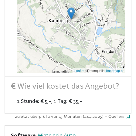
Leaflet
| Datenquelle:
basemap.at
Wie viel kostet das Angebot?
1 Stunde: € 5,–; 1 Tag: € 35,–
zuletzt überprüft: vor 13 Monaten (24.7.2025)
– Quellen:
[1]
Software
:
Miete dein Auto