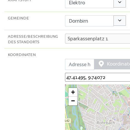
Option
GEMEINDE
Option
ADRESSE/BESCHREIBUNG
DES STANDORTS
KOORDINATEN
Koordinat
+
−