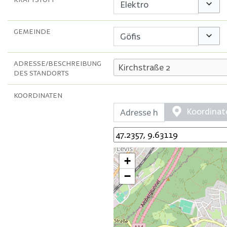
Option
GEMEINDE
Option
ADRESSE/BESCHREIBUNG
DES STANDORTS
KOORDINATEN
Koordinat
+
−