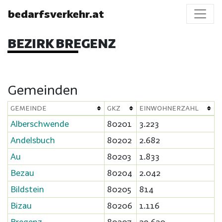
bedarfsverkehr.at
BEZIRK BREGENZ
Gemeinden
GEMEINDE
GKZ
EINWOHNERZAHL
Alberschwende
80201
3.223
Andelsbuch
80202
2.682
Au
80203
1.833
Bezau
80204
2.042
Bildstein
80205
814
Bizau
80206
1.116
Bregenz
80207
29.620