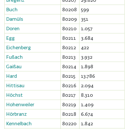
Buch
80208
599
Damüls
80209
351
Doren
80210
1.057
Egg
80211
3.684
Eichenberg
80212
422
Fußach
80213
3.932
Gaißau
80214
1.898
Hard
80215
13.786
Hittisau
80216
2.094
Höchst
80217
8.310
Hohenweiler
80219
1.409
Hörbranz
80218
6.674
Kennelbach
80220
1.842