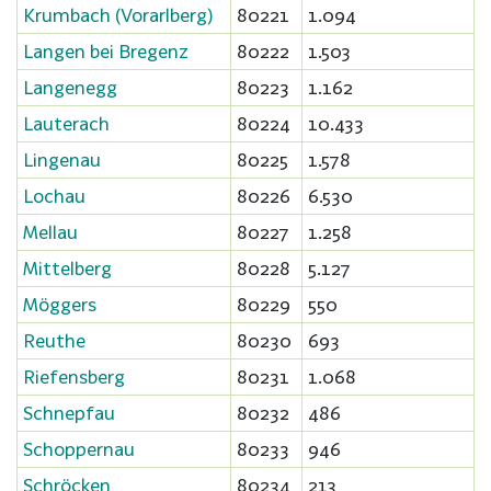
Krumbach (Vorarlberg)
80221
1.094
Langen bei Bregenz
80222
1.503
Langenegg
80223
1.162
Lauterach
80224
10.433
Lingenau
80225
1.578
Lochau
80226
6.530
Mellau
80227
1.258
Mittelberg
80228
5.127
Möggers
80229
550
Reuthe
80230
693
Riefensberg
80231
1.068
Schnepfau
80232
486
Schoppernau
80233
946
Schröcken
80234
213