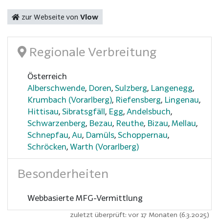
zur Webseite von
Vlow
Regionale Verbreitung
Österreich
Alberschwende
,
Doren
,
Sulzberg
,
Langenegg
,
Krumbach (Vorarlberg)
,
Riefensberg
,
Lingenau
,
Hittisau
,
Sibratsgfäll
,
Egg
,
Andelsbuch
,
Schwarzenberg
,
Bezau
,
Reuthe
,
Bizau
,
Mellau
,
Schnepfau
,
Au
,
Damüls
,
Schoppernau
,
Schröcken
,
Warth (Vorarlberg)
Besonderheiten
Webbasierte MFG-Vermittlung
zuletzt überprüft: vor 17 Monaten (6.3.2025)