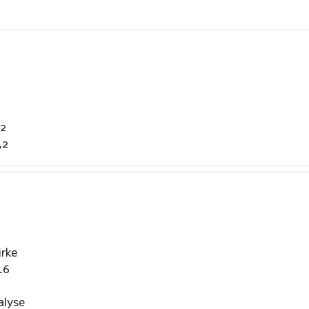
22
,2
rke
16
alyse