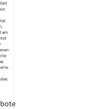
bus
tal.
n,
d am
etet
e
genen
ttle
ar,
ierte
ibel.
ebote