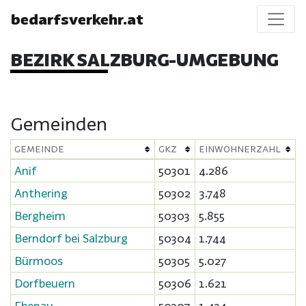
bedarfsverkehr.at
BEZIRK SALZBURG-UMGEBUNG
Gemeinden
GEMEINDE
GKZ
EINWOHNERZAHL
Anif
50301
4.286
Anthering
50302
3.748
Bergheim
50303
5.855
Berndorf bei Salzburg
50304
1.744
Bürmoos
50305
5.027
Dorfbeuern
50306
1.621
Ebenau
50307
1.434