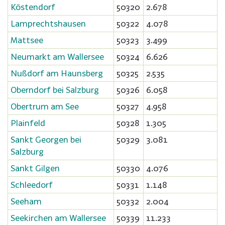
Köstendorf
50320
2.678
Lamprechtshausen
50322
4.078
Mattsee
50323
3.499
Neumarkt am Wallersee
50324
6.626
Nußdorf am Haunsberg
50325
2.535
Oberndorf bei Salzburg
50326
6.058
Obertrum am See
50327
4.958
Plainfeld
50328
1.305
Sankt Georgen bei
50329
3.081
Salzburg
Sankt Gilgen
50330
4.076
Schleedorf
50331
1.148
Seeham
50332
2.004
Seekirchen am Wallersee
50339
11.233