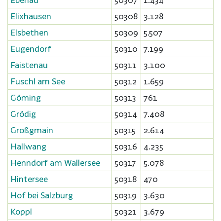
Elixhausen
50308
3.128
Elsbethen
50309
5.507
Eugendorf
50310
7.199
Faistenau
50311
3.100
Fuschl am See
50312
1.659
Göming
50313
761
Grödig
50314
7.408
Großgmain
50315
2.614
Hallwang
50316
4.235
Henndorf am Wallersee
50317
5.078
Hintersee
50318
470
Hof bei Salzburg
50319
3.630
Koppl
50321
3.679