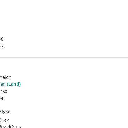
86
,5
reich
ten (Land)
rke
54
alyse
): 32
ezirk): 1,3