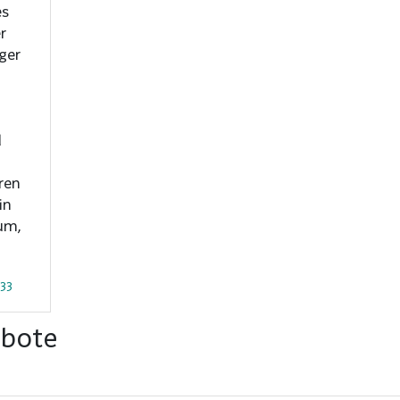
es
r
ger
d
ren
in
um,
-33
ebote