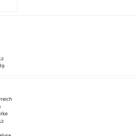
42
89
reich
h
rke
52
alyse