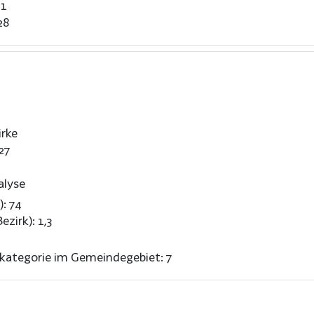
11
28
rke
27
alyse
): 74
ezirk): 1,3
nkategorie im Gemeindegebiet: 7