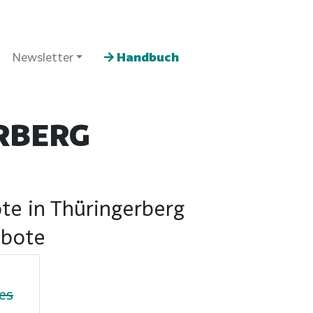
Newsletter
Handbuch
RBERG
te in Thüringerberg
ebote
es