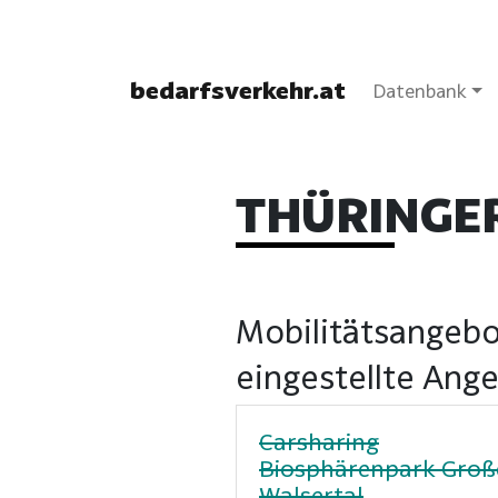
bedarfsverkehr.at
Datenbank
THÜRINGE
Mobilitätsangebo
eingestellte Ang
Carsharing
Biosphärenpark Groß
Walsertal