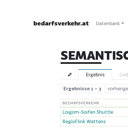
bedarfsverkehr.at
Datenbank
SEMANTIS
Ergebnis
Cod
Ergebnisse 1 – 3
vorherig
BEDARFSVERKEHR
Loigom-Soifen Shuttle
RegioFlink Wattens