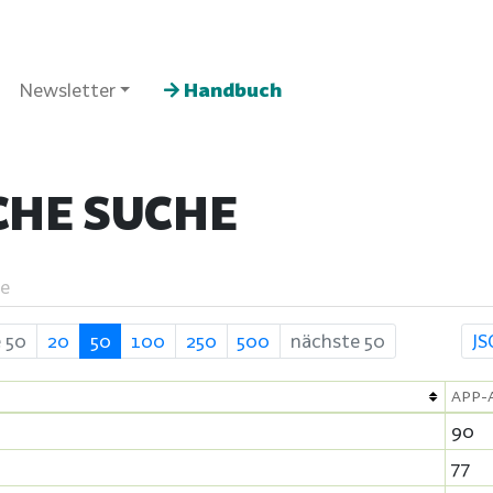
Newsletter
Handbuch
CHE SUCHE
e
e 50
20
50
100
250
500
nächste 50
J
APP-
90
77