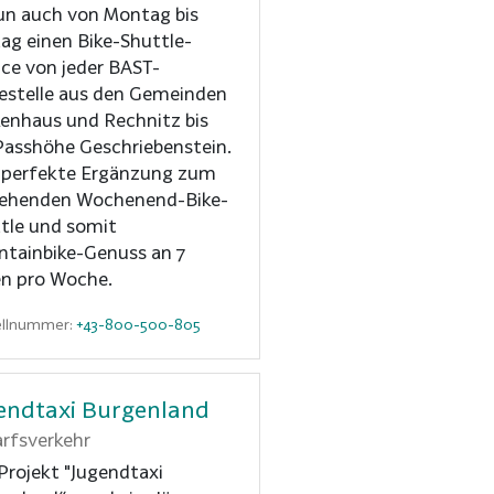
un auch von Montag bis
tag einen Bike-Shuttle-
ice von jeder BAST-
estelle aus den Gemeinden
enhaus und Rechnitz bis
Passhöhe Geschriebenstein.
 perfekte Ergänzung zum
ehenden Wochenend-Bike-
tle und somit
tainbike-Genuss an 7
n pro Woche.
ellnummer:
+43-800-500-805
endtaxi Burgenland
rfsverkehr
Projekt "Jugendtaxi