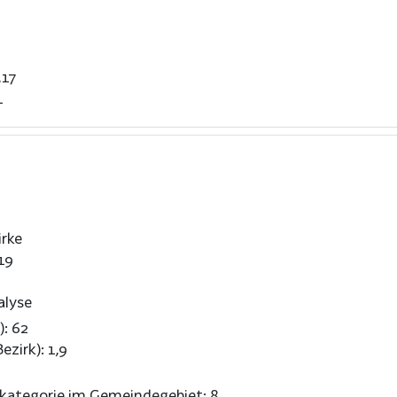
,17
1
rke
19
alyse
): 62
ezirk): 1,9
nkategorie im Gemeindegebiet: 8