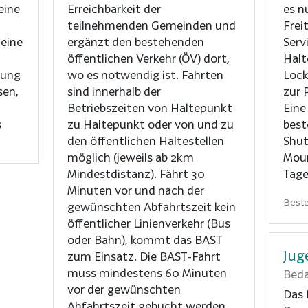
eine
Erreichbarkeit der
es n
teilnehmenden Gemeinden und
Frei
 eine
ergänzt den bestehenden
Serv
öffentlichen Verkehr (ÖV) dort,
Halt
rung
wo es notwendig ist. Fahrten
Lock
sen,
sind innerhalb der
zur 
Betriebszeiten von Haltepunkt
Eine
s
zu Haltepunkt oder von und zu
best
den öffentlichen Haltestellen
Shut
möglich (jeweils ab 2km
Moun
Mindestdistanz). Fährt 30
Tage
Minuten vor und nach der
Best
gewünschten Abfahrtszeit kein
öffentlicher Linienverkehr (Bus
oder Bahn), kommt das BAST
Jug
zum Einsatz. Die BAST-Fahrt
muss mindestens 60 Minuten
Beda
vor der gewünschten
Das 
Abfahrtszeit gebucht werden.