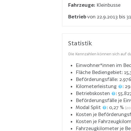
Fahrzeuge:
Kleinbusse
Betrieb
von 22.9.2013 bis 31
Statistik
Die Kennzahlen können sich auf da
Einwohner*innen im Bed
Fläche Bediengebiet:
15,
Beförderungsfälle:
2.97
Kilometerleistung
:
29
Betriebskosten
:
55.82
Beförderungsfälle je Ei
Modal Split
:
0,27
%
(20
Kosten je Beförderungsf
Kosten je Fahrzeugkilo
Fahrzeugkilometer je Be