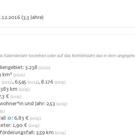
.12.2016 (3,3 Jahre)
s Kalenderjahr beziehen oder auf das Betriebsjahr, das in dem angegeb
iengebiet:
3.238
(2021)
3
km²
(2021)
6
,
6.545
,
8.176
(2013)
(2014)
(2015)
.383
km
(2015)
7,3
€
(2015)
nwohner*in und Jahr:
2,53
(2015)
15)
all
:
6,83
€
(2015)
meter:
1,90
€
(2015)
förderungsfall:
3,59
km
(2015)