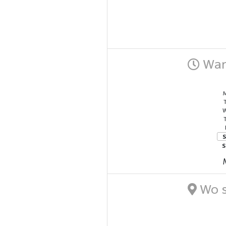
Wann
M
W
T
S
S
Wo s