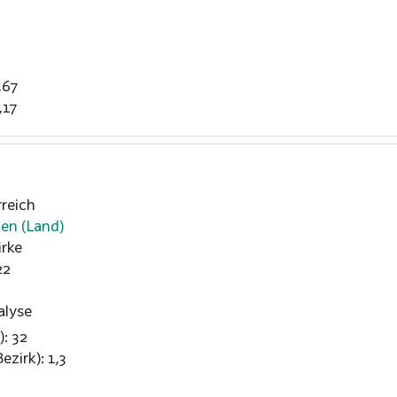
,67
,17
reich
ten (Land)
rke
22
alyse
): 32
ezirk): 1,3