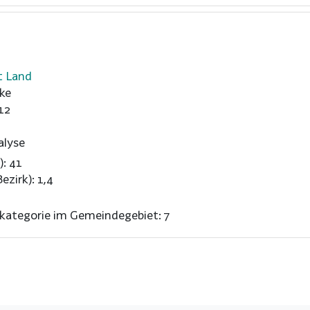
t Land
ke
12
alyse
): 41
ezirk): 1,4
nkategorie im Gemeindegebiet: 7