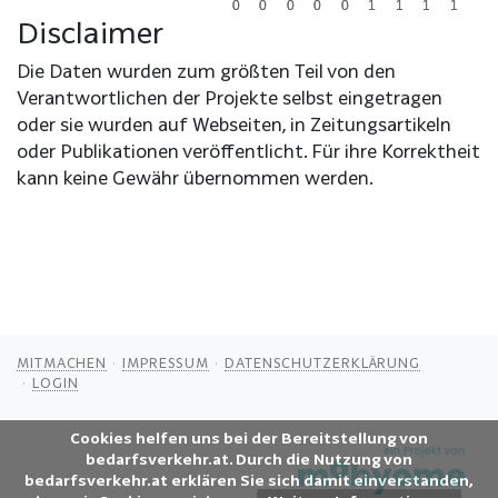
0
0
0
0
0
0
0
0
0
0
1
1
1
1
1
1
1
1
Disclaimer
Die Daten wurden zum größten Teil von den
Verantwortlichen der Projekte selbst eingetragen
oder sie wurden auf Webseiten, in Zeitungsartikeln
oder Publikationen veröffentlicht. Für ihre Korrektheit
kann keine Gewähr übernommen werden.
MITMACHEN
IMPRESSUM
DATENSCHUTZERKLÄRUNG
LOGIN
Cookies helfen uns bei der Bereitstellung von
bedarfsverkehr.at. Durch die Nutzung von
bedarfsverkehr.at erklären Sie sich damit einverstanden,