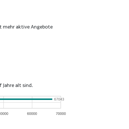
cht mehr aktive Angebote
Jahre alt sind.
67043
50000
50000
60000
60000
70000
70000