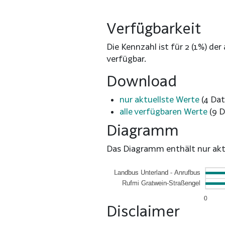
Verfügbarkeit
Die Kennzahl ist für 2 (1%) de
verfügbar.
Download
nur aktuellste Werte
(4 Dat
alle verfügbaren Werte
(9 D
Diagramm
Das Diagramm enthält nur aktiv
0
0
Disclaimer