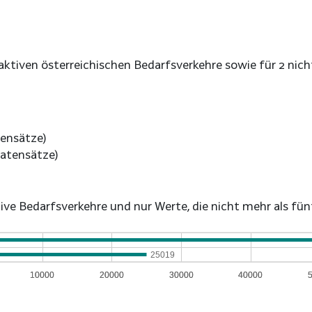
r aktiven österreichischen Bedarfsverkehre sowie für 2 ni
ensätze)
atensätze)
e Bedarfsverkehre und nur Werte, die nicht mehr als fünf 
25019
10000
10000
20000
20000
30000
30000
40000
40000