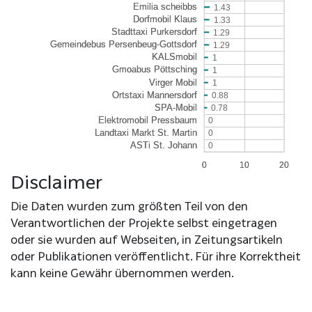
1.43
1.33
1.29
1.29
1
1
1
0.88
0.78
0
0
0
0
0
10
10
20
20
Disclaimer
Die Daten wurden zum größten Teil von den
Verantwortlichen der Projekte selbst eingetragen
oder sie wurden auf Webseiten, in Zeitungsartikeln
oder Publikationen veröffentlicht. Für ihre Korrektheit
kann keine Gewähr übernommen werden.