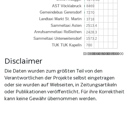
8469
7270
3718
2513.4
2428.3
1573.2
700
100000
100000
0
0
200000
200000
300000
300000
400000
400000
500000
500000
600000
600000
700000
700000
Disclaimer
Die Daten wurden zum größten Teil von den
Verantwortlichen der Projekte selbst eingetragen
oder sie wurden auf Webseiten, in Zeitungsartikeln
oder Publikationen veröffentlicht. Für ihre Korrektheit
kann keine Gewähr übernommen werden.