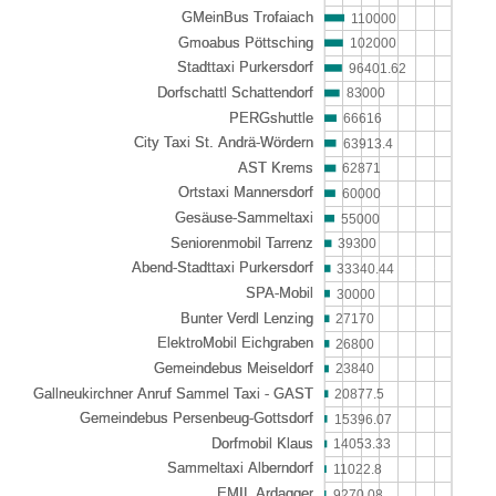
110000
102000
96401.62
83000
66616
63913.4
62871
60000
55000
39300
33340.44
30000
27170
26800
23840
20877.5
15396.07
14053.33
11022.8
9270.08