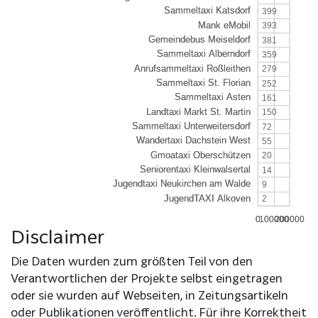
399
393
381
359
279
252
161
150
72
55
20
14
9
2
0
0
100000
100000
200000
200000
Disclaimer
Die Daten wurden zum größten Teil von den
Verantwortlichen der Projekte selbst eingetragen
oder sie wurden auf Webseiten, in Zeitungsartikeln
oder Publikationen veröffentlicht. Für ihre Korrektheit