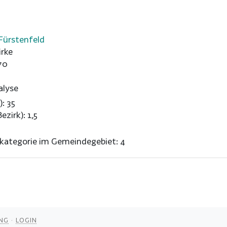
Fürstenfeld
rke
70
alyse
): 35
ezirk): 1,5
nkategorie im Gemeindegebiet: 4
NG
LOGIN