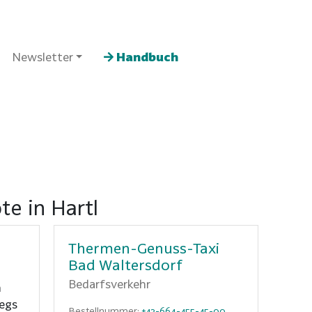
Newsletter
Handbuch
te in Hartl
Thermen-Genuss-Taxi
Bad Waltersdorf
Bedarfsverkehr
n
egs
Bestellnummer:
+43-664-455-45-00