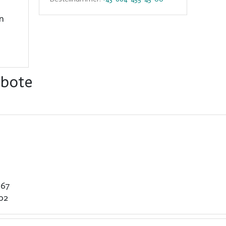
in
ebote
,67
02