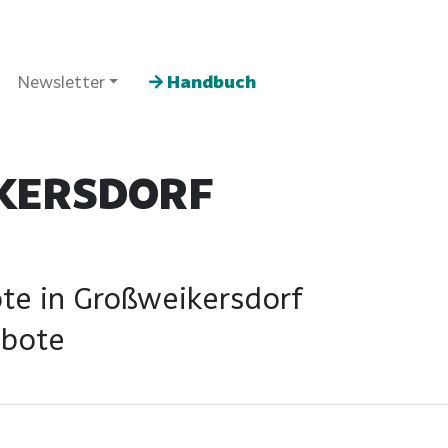
Newsletter
Handbuch
KERSDORF
te in Großweikersdorf
ebote