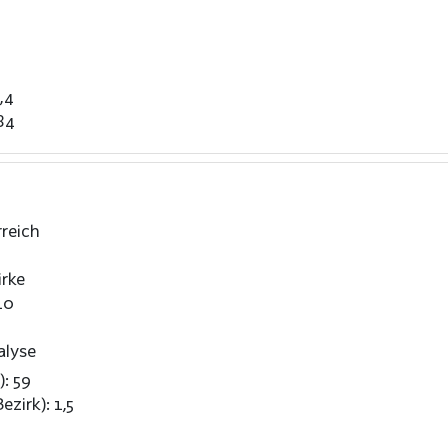
,4
84
reich
rke
10
alyse
): 59
ezirk): 1,5