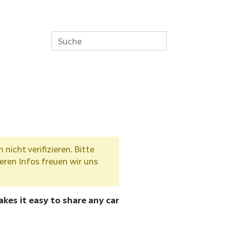
icht verifizieren. Bitte
eren Infos freuen wir uns
akes it easy to share any car