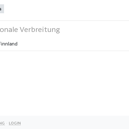
s
onale Verbreitung
Finnland
NG
LOGIN