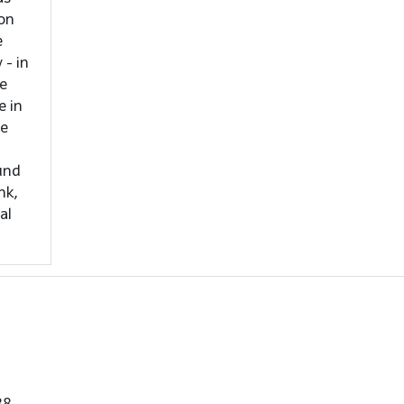
ion
e
 - in
e in
ie
und
nk,
al
88