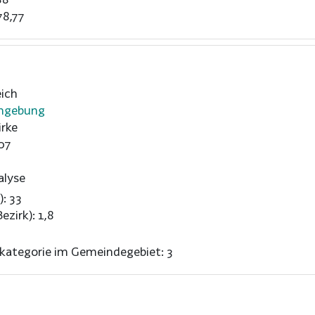
78,77
ich
Umgebung
rke
07
alyse
): 33
ezirk): 1,8
nkategorie im Gemeindegebiet: 3