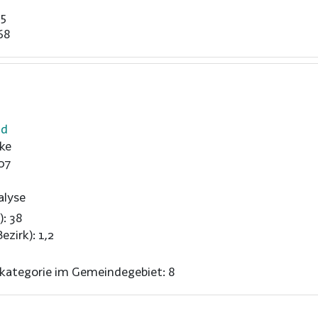
75
68
nd
ke
07
alyse
): 38
ezirk): 1,2
nkategorie im Gemeindegebiet: 8