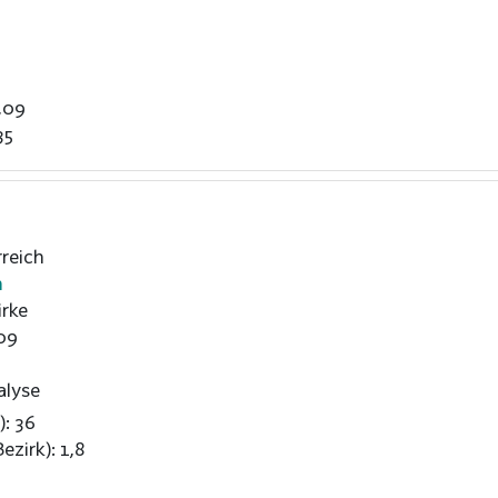
,09
35
reich
h
rke
09
alyse
): 36
ezirk): 1,8