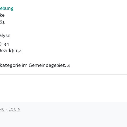
gebung
ke
61
alyse
): 34
ezirk): 1,4
nkategorie im Gemeindegebiet: 4
NG
LOGIN