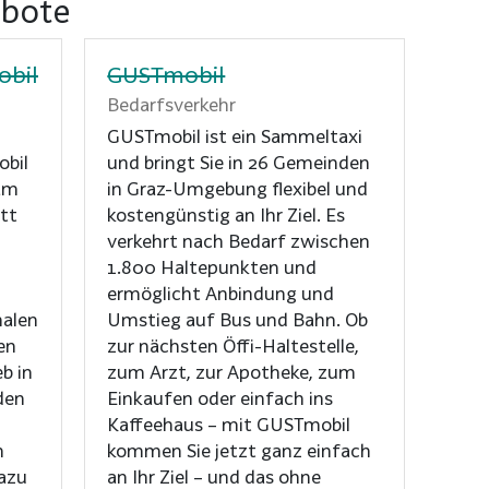
ebote
obil
GUSTmobil
Bedarfsverkehr
GUSTmobil ist ein Sammeltaxi
obil
und bringt Sie in 26 Gemeinden
am
in Graz-Umgebung flexibel und
itt
kostengünstig an Ihr Ziel. Es
verkehrt nach Bedarf zwischen
1.800 Haltepunkten und
ermöglicht Anbindung und
nalen
Umstieg auf Bus und Bahn. Ob
en
zur nächsten Öffi-Haltestelle,
eb in
zum Arzt, zur Apotheke, zum
den
Einkaufen oder einfach ins
Kaffeehaus – mit GUSTmobil
n
kommen Sie jetzt ganz einfach
azu
an Ihr Ziel – und das ohne