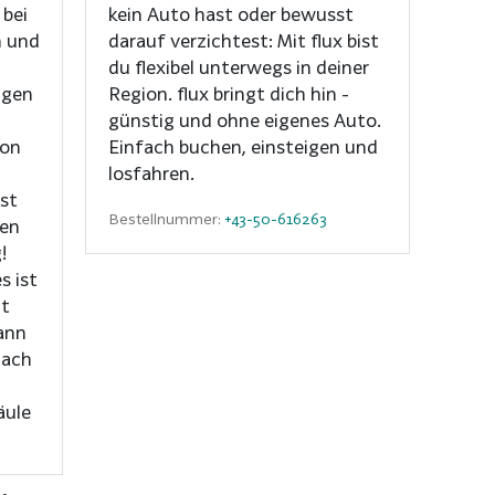
bei
kein Auto hast oder bewusst
n und
darauf verzichtest: Mit flux bist
du flexibel unterwegs in deiner
igen
Region. flux bringt dich hin -
günstig und ohne eigenes Auto.
von
Einfach buchen, einsteigen und
losfahren.
ist
Bestellnummer:
+43-50-616263
hen
!
s ist
t
kann
nach
äule