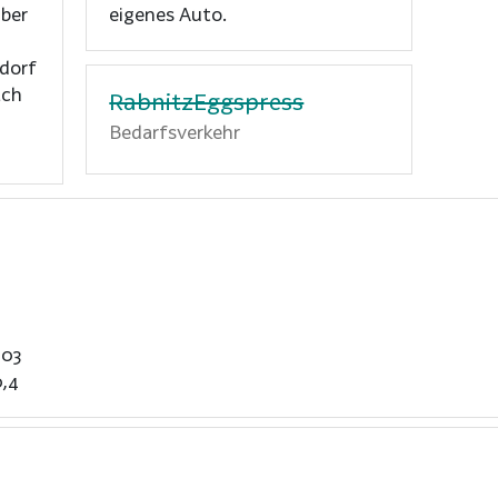
über
eigenes Auto.
dorf
ach
RabnitzEggspress
Bedarfsverkehr
,03
0,4