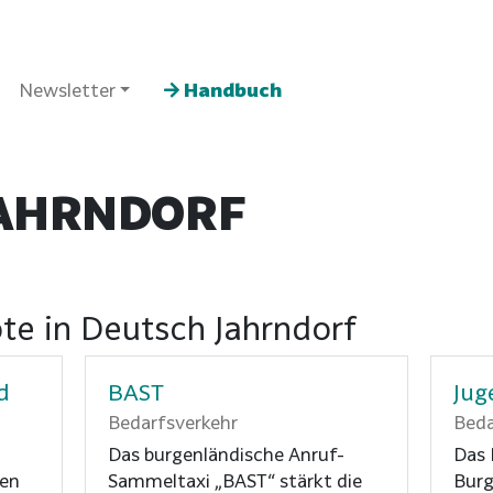
Newsletter
Handbuch
JAHRNDORF
te in Deutsch Jahrndorf
d
BAST
Jug
Bedarfsverkehr
Beda
Das burgenländische Anruf-
Das 
den
Sammeltaxi „BAST“ stärkt die
Burg