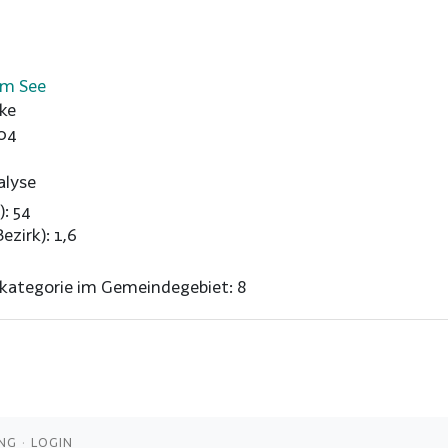
am See
ke
04
alyse
): 54
ezirk): 1,6
nkategorie im Gemeindegebiet: 8
NG
LOGIN