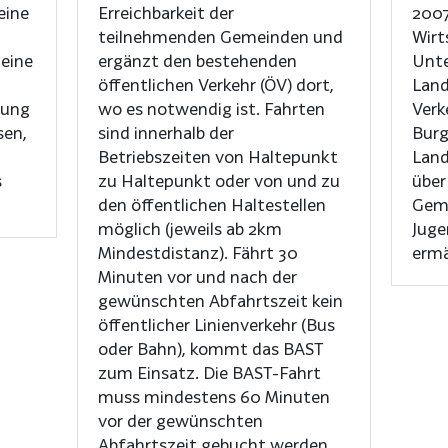
eine
Erreichbarkeit der
2007
teilnehmenden Gemeinden und
Wirt
 eine
ergänzt den bestehenden
Unte
öffentlichen Verkehr (ÖV) dort,
Land
rung
wo es notwendig ist. Fahrten
Verk
sen,
sind innerhalb der
Burg
Betriebszeiten von Haltepunkt
Land
s
zu Haltepunkt oder von und zu
über
den öffentlichen Haltestellen
Gem
möglich (jeweils ab 2km
Juge
Mindestdistanz). Fährt 30
ermä
Minuten vor und nach der
gewünschten Abfahrtszeit kein
öffentlicher Linienverkehr (Bus
oder Bahn), kommt das BAST
zum Einsatz. Die BAST-Fahrt
muss mindestens 60 Minuten
vor der gewünschten
Abfahrtszeit gebucht werden.