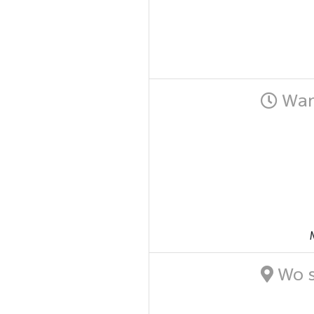
Wann
Wo s