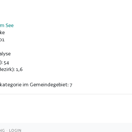
am See
ke
01
alyse
): 54
ezirk): 1,6
nkategorie im Gemeindegebiet: 7
NG
LOGIN