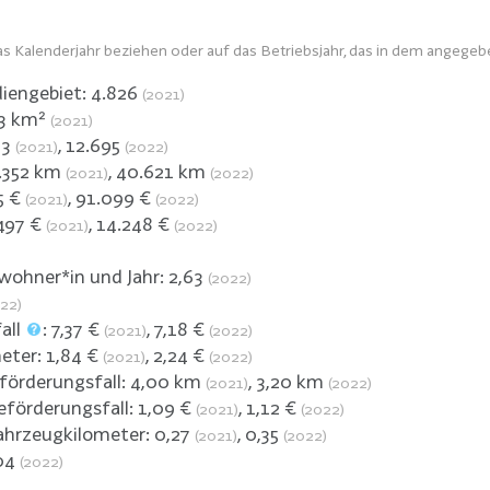
s Kalenderjahr beziehen oder auf das Betriebsjahr, das in dem angegeb
iengebiet:
4.826
(2021)
,3
km²
(2021)
93
,
12.695
(2021)
(2022)
.352
km
,
40.621
km
(2021)
(2022)
5
€
,
91.099
€
(2021)
(2022)
497
€
,
14.248
€
(2021)
(2022)
nwohner*in und Jahr:
2,63
(2022)
22)
all
:
7,37
€
,
7,18
€
(2021)
(2022)
meter:
1,84
€
,
2,24
€
(2021)
(2022)
förderungsfall:
4,00
km
,
3,20
km
(2021)
(2022)
eförderungsfall:
1,09
€
,
1,12
€
(2021)
(2022)
ahrzeugkilometer:
0,27
,
0,35
(2021)
(2022)
04
(2022)