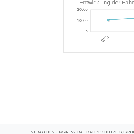
Entwicklung der Fah
20000
20000
10000
10000
0
0
MITMACHEN
IMPRESSUM
DATENSCHUTZERKLÄRU