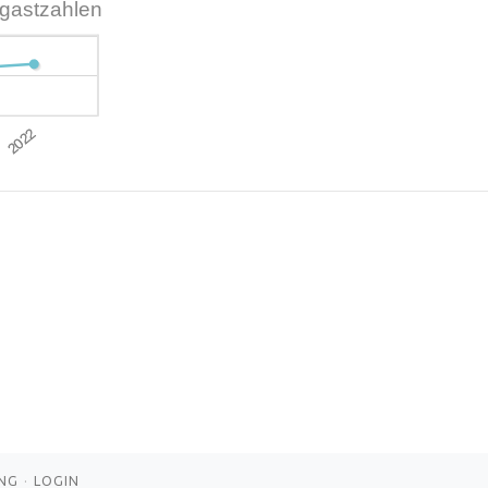
rgastzahlen
NG
LOGIN