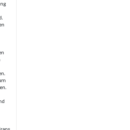
ung
d.
en
en
h
en.
 um
en.
und
drans