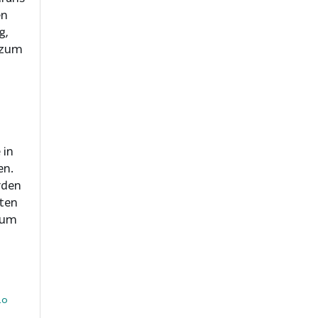
en
g,
 zum
 in
en.
rden
iten
zum
20