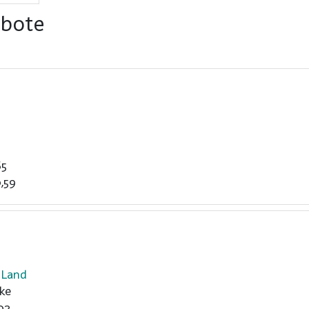
ebote
65
,59
-Land
ke
02