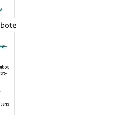
88
ebote
rg-
gebot
upt-
n
stens