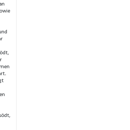
an
sowie
und
hr
ödt,
r
hmen
rt.
gt
gen
södt,