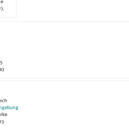
ge
).
85
43
ich
Umgebung
rke
23